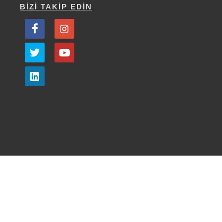
BİZİ TAKİP EDİN
bilgi@dekakurumsal.com
·
+90 (216) 356 13 53
·
19 Mayıs mah. Turaboğlu sk. Sıtkı bey plaza No:2/1
Kozyatağı Kadıköy/İstanbul