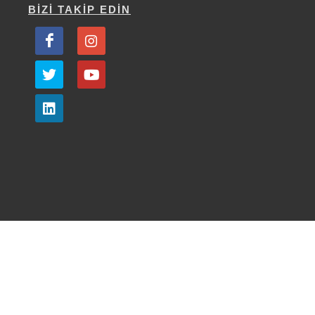
BİZİ TAKİP EDİN
bilgi@dekakurumsal.com
·
+90 (216) 356 13 53
·
19 Mayıs mah. Turaboğlu sk. Sıtkı bey plaza No:2/1
Kozyatağı Kadıköy/İstanbul