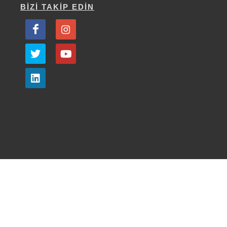
BİZİ TAKİP EDİN
bilgi@dekakurumsal.com
·
+90 (216) 356 13 53
·
19 Mayıs mah. Turaboğlu sk. Sıtkı bey plaza No:2/1
Kozyatağı Kadıköy/İstanbul